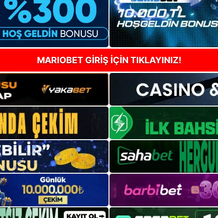
MARIOBET GİRİŞ İÇİN TIKLAYINIZ!