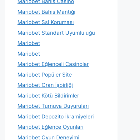
Mariobet Bahis Casino
Mariobet Bahis Mantığı
Mariobet Ssl Koruması
Mariobet Standart Uyumluluğu
Mariobet
Mariobet
Mariobet Eğlenceli Casinolar
Mariobet Popüler Site
Mariobet Oran İşbirliği
Mariobet Kötü Bildirimler
Mariobet Turnuva Duyuruları
Mariobet Depozito İkramiyeleri
Mariobet Eğlence Oyunları
Mariobet Oyun Deneyimi