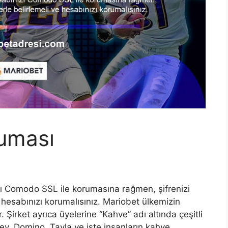
ruması
ı Comodo SSL ile korumasına rağmen, şifrenizi
e hesabınızı korumalısınız. Mariobet ülkemizin
 Şirket ayrıca üyelerine “Kahve” adı altında çeşitli
y, Domino, Tavla ve işte insanların kahve