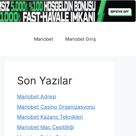
Mariobet
Mariobet Giriş
Son Yazılar
Mariobet Adresi
Mariobet Casino Organizasyonu
Mariobet Kazanç Teknikleri
Mariobet Maç Çeşitliliği