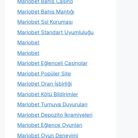
Mariobet Bahis Casino
Mariobet Bahis Mantığı
Mariobet Ssl Koruması
Mariobet Standart Uyumluluğu
Mariobet
Mariobet
Mariobet Eğlenceli Casinolar
Mariobet Popüler Site
Mariobet Oran İşbirliği
Mariobet Kötü Bildirimler
Mariobet Turnuva Duyuruları
Mariobet Depozito İkramiyeleri
Mariobet Eğlence Oyunları
Mariobet Oyun Deneyimi