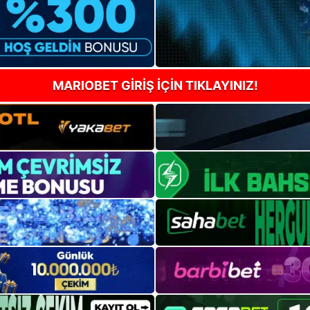
MARIOBET GİRİŞ İÇİN TIKLAYINIZ!