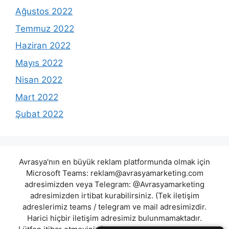
Ağustos 2022
Temmuz 2022
Haziran 2022
Mayıs 2022
Nisan 2022
Mart 2022
Şubat 2022
Avrasya'nın en büyük reklam platformunda olmak için
Microsoft Teams:
reklam@avrasyamarketing.com
adresimizden veya Telegram: @Avrasyamarketing
adresimizden irtibat kurabilirsiniz. (Tek iletişim
adreslerimiz teams / telegram ve mail adresimizdir.
Harici hiçbir iletişim adresimiz bulunmamaktadır.