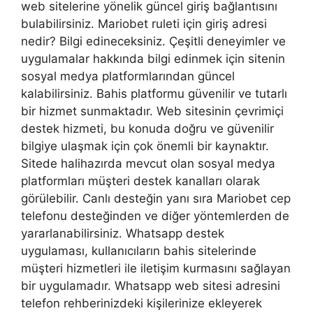
web sitelerine yönelik güncel giriş bağlantısını
bulabilirsiniz. Mariobet ruleti için giriş adresi
nedir? Bilgi edineceksiniz. Çeşitli deneyimler ve
uygulamalar hakkında bilgi edinmek için sitenin
sosyal medya platformlarından güncel
kalabilirsiniz. Bahis platformu güvenilir ve tutarlı
bir hizmet sunmaktadır. Web sitesinin çevrimiçi
destek hizmeti, bu konuda doğru ve güvenilir
bilgiye ulaşmak için çok önemli bir kaynaktır.
Sitede halihazırda mevcut olan sosyal medya
platformları müşteri destek kanalları olarak
görülebilir. Canlı desteğin yanı sıra Mariobet cep
telefonu desteğinden ve diğer yöntemlerden de
yararlanabilirsiniz. Whatsapp destek
uygulaması, kullanıcıların bahis sitelerinde
müşteri hizmetleri ile iletişim kurmasını sağlayan
bir uygulamadır. Whatsapp web sitesi adresini
telefon rehberinizdeki kişilerinize ekleyerek