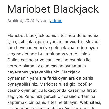
Mariobet Blackjack
Aralık 4, 2024
Yazarı:
admin
Mariobet blackjack bahis sitesinde denemeniz
için çeşitli blackjack oyunları mevcuttur. Mevcut
tüm heyecan verici ve gelecek vaat eden oyun
seçeneklerinde buna bir şans verebilirsiniz.
Online casinolar ve canlı casino oyunları ile
nerede olursanız olun casino oynamanın
heyecanını yaşayabilirsiniz. Blackjack
oynamanın yanı sıra farklı oyunlara da bahis
oynayabilirsiniz. Mariobet ruleti gibi popüler
casino oyunları bu lokasyonda kazanma fırsatı
sağlıyor. Kendinizi gerçek bir casino ortamına
kaptırmak için bahis sitesine tıklayın. Web sitesi,
aralarından seçim yapabileceğiniz çok çeşitli