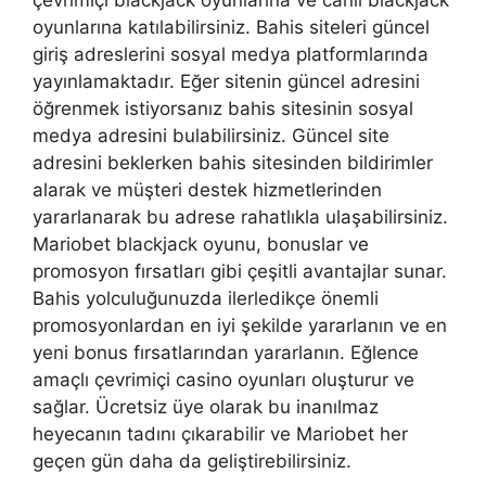
çevrimiçi blackjack oyunlarına ve canlı blackjack
oyunlarına katılabilirsiniz. Bahis siteleri güncel
giriş adreslerini sosyal medya platformlarında
yayınlamaktadır. Eğer sitenin güncel adresini
öğrenmek istiyorsanız bahis sitesinin sosyal
medya adresini bulabilirsiniz. Güncel site
adresini beklerken bahis sitesinden bildirimler
alarak ve müşteri destek hizmetlerinden
yararlanarak bu adrese rahatlıkla ulaşabilirsiniz.
Mariobet blackjack oyunu, bonuslar ve
promosyon fırsatları gibi çeşitli avantajlar sunar.
Bahis yolculuğunuzda ilerledikçe önemli
promosyonlardan en iyi şekilde yararlanın ve en
yeni bonus fırsatlarından yararlanın. Eğlence
amaçlı çevrimiçi casino oyunları oluşturur ve
sağlar. Ücretsiz üye olarak bu inanılmaz
heyecanın tadını çıkarabilir ve Mariobet her
geçen gün daha da geliştirebilirsiniz.