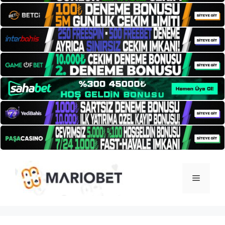
İçeriğe
atla
Menü