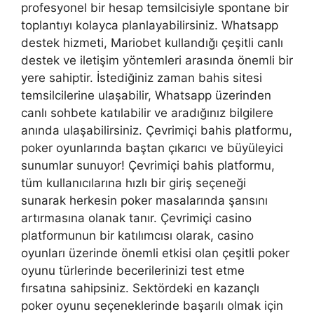
profesyonel bir hesap temsilcisiyle spontane bir
toplantıyı kolayca planlayabilirsiniz. Whatsapp
destek hizmeti, Mariobet kullandığı çeşitli canlı
destek ve iletişim yöntemleri arasında önemli bir
yere sahiptir. İstediğiniz zaman bahis sitesi
temsilcilerine ulaşabilir, Whatsapp üzerinden
canlı sohbete katılabilir ve aradığınız bilgilere
anında ulaşabilirsiniz. Çevrimiçi bahis platformu,
poker oyunlarında baştan çıkarıcı ve büyüleyici
sunumlar sunuyor! Çevrimiçi bahis platformu,
tüm kullanıcılarına hızlı bir giriş seçeneği
sunarak herkesin poker masalarında şansını
artırmasına olanak tanır. Çevrimiçi casino
platformunun bir katılımcısı olarak, casino
oyunları üzerinde önemli etkisi olan çeşitli poker
oyunu türlerinde becerilerinizi test etme
fırsatına sahipsiniz. Sektördeki en kazançlı
poker oyunu seçeneklerinde başarılı olmak için