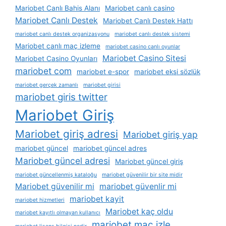
Mariobet Canlı Bahis Alanı
Mariobet canlı casino
Mariobet Canlı Destek
Mariobet Canlı Destek Hattı
mariobet canlı destek organizasyonu
mariobet canlı destek sistemi
Mariobet canlı maç izleme
mariobet casino canlı oyunlar
Mariobet Casino Sitesi
Mariobet Casino Oyunları
mariobet com
mariobet e-spor
mariobet ekşi sözlük
mariobet gerçek zamanlı
mariobet girisi
mariobet giris twitter
Mariobet Giriş
Mariobet giriş adresi
Mariobet giriş yap
mariobet güncel
mariobet güncel adres
Mariobet güncel adresi
Mariobet güncel giriş
mariobet güncellenmiş kataloğu
mariobet güvenilir bir site midir
Mariobet güvenilir mi
mariobet güvenlir mi
mariobet kayit
mariobet hizmetleri
Mariobet kaç oldu
mariobet kayıtlı olmayan kullanıcı
mariobet maç izle