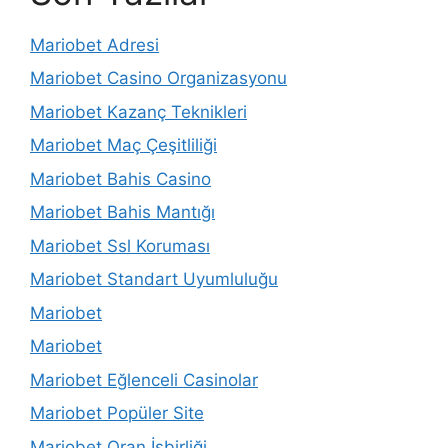
Mariobet Adresi
Mariobet Casino Organizasyonu
Mariobet Kazanç Teknikleri
Mariobet Maç Çeşitliliği
Mariobet Bahis Casino
Mariobet Bahis Mantığı
Mariobet Ssl Koruması
Mariobet Standart Uyumluluğu
Mariobet
Mariobet
Mariobet Eğlenceli Casinolar
Mariobet Popüler Site
Mariobet Oran İşbirliği