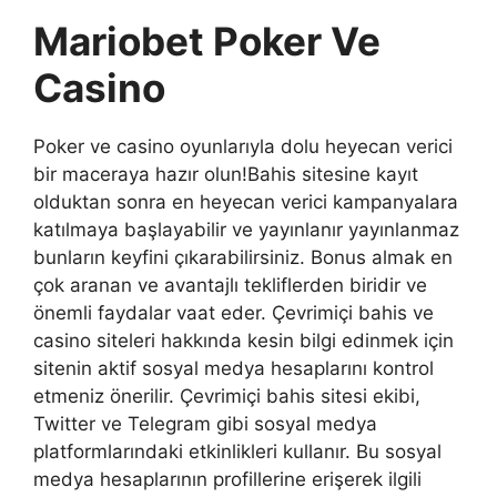
Mariobet Poker Ve
Casino
Poker ve casino oyunlarıyla dolu heyecan verici
bir maceraya hazır olun!Bahis sitesine kayıt
olduktan sonra en heyecan verici kampanyalara
katılmaya başlayabilir ve yayınlanır yayınlanmaz
bunların keyfini çıkarabilirsiniz. Bonus almak en
çok aranan ve avantajlı tekliflerden biridir ve
önemli faydalar vaat eder. Çevrimiçi bahis ve
casino siteleri hakkında kesin bilgi edinmek için
sitenin aktif sosyal medya hesaplarını kontrol
etmeniz önerilir. Çevrimiçi bahis sitesi ekibi,
Twitter ve Telegram gibi sosyal medya
platformlarındaki etkinlikleri kullanır. Bu sosyal
medya hesaplarının profillerine erişerek ilgili