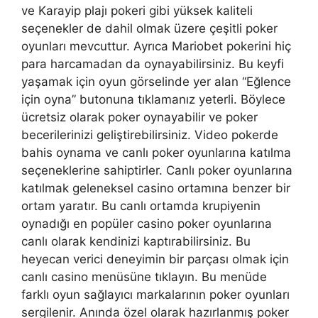
ve Karayip plajı pokeri gibi yüksek kaliteli
seçenekler de dahil olmak üzere çeşitli poker
oyunları mevcuttur. Ayrıca Mariobet pokerini hiç
para harcamadan da oynayabilirsiniz. Bu keyfi
yaşamak için oyun görselinde yer alan “Eğlence
için oyna” butonuna tıklamanız yeterli. Böylece
ücretsiz olarak poker oynayabilir ve poker
becerilerinizi geliştirebilirsiniz. Video pokerde
bahis oynama ve canlı poker oyunlarına katılma
seçeneklerine sahiptirler. Canlı poker oyunlarına
katılmak geleneksel casino ortamına benzer bir
ortam yaratır. Bu canlı ortamda krupiyenin
oynadığı en popüler casino poker oyunlarına
canlı olarak kendinizi kaptırabilirsiniz. Bu
heyecan verici deneyimin bir parçası olmak için
canlı casino menüsüne tıklayın. Bu menüde
farklı oyun sağlayıcı markalarının poker oyunları
sergilenir. Anında özel olarak hazırlanmış poker