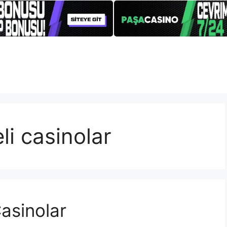
li casinolar
asinolar