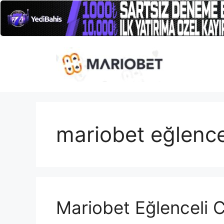
İçeriğe
atla
mariobet eğlence
Mariobet Eğlenceli C