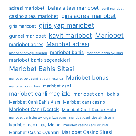
bahis sitesi mariobet
adresi mariobet
canli mariobet
giris adresi mariobet
casino sitesi mariobet
giris yap mariobet
giris mariobet
Mariobet
kayit mariobet
güncel mariobet
Mariobet adresi
mariobet adres
mariobet bahis
mariobet altyapı bilgileri
mariobet bahis oyunları
mariobet bahis seçenekleri
Mariobet Bahis Sitesi
Mariobet bonus
mariobet belgesini i̇stiyor musunuz
mariobet canli
mariobet bonus turu
mariobet canli maç izle
mariobet canlı bahis
Mariobet Canlı Bahis Alanı
Mariobet canlı casino
Mariobet Canlı Destek
Mariobet Canlı Destek Hattı
mariobet canlı destek organizasyonu
mariobet canlı destek sistemi
Mariobet canlı maç izleme
mariobet casino canlı oyunlar
Mariobet Casino Sitesi
Mariobet Casino Oyunları