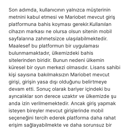
Son adımda, kullanıcının yalnızca müşterinin
metnini kabul etmesi ve Mariobet mevcut giriş
platformuna bahis koyması gerekir.Kullanılan
cihazın markası ne olursa olsun sitenin mobil
sayfalarına zahmetsizce ulaşılabilmektedir.
Maalesef bu platformun bir uygulaması
bulunmamaktadır, ülkemizdeki bahis
sitelerinden biridir. Bunun nedeni ülkemin
küresel bir oyun merkezi olmasıdır. Lisans sahibi
kişi sayısına bakılmaksızın Mariobet mevcut
girişi, girişin yasa dışı olduğunu belirtmeye
devam etti. Sonuç olarak bariyer içindeki bu
ayrıcalıklar son derece uzaktır ve ülkemizde şu
anda izin verilmemektedir. Ancak giriş yapmak
isteyen bireyler mevcut girişlerinde mobil
seçeneğini tercih ederek platforma daha rahat
erişim sağlayabilmekte ve daha sorunsuz bir