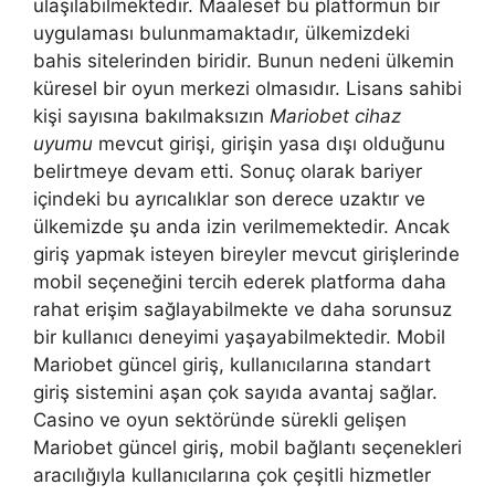
ulaşılabilmektedir. Maalesef bu platformun bir
uygulaması bulunmamaktadır, ülkemizdeki
bahis sitelerinden biridir. Bunun nedeni ülkemin
küresel bir oyun merkezi olmasıdır. Lisans sahibi
kişi sayısına bakılmaksızın
Mariobet cihaz
uyumu
mevcut girişi, girişin yasa dışı olduğunu
belirtmeye devam etti. Sonuç olarak bariyer
içindeki bu ayrıcalıklar son derece uzaktır ve
ülkemizde şu anda izin verilmemektedir. Ancak
giriş yapmak isteyen bireyler mevcut girişlerinde
mobil seçeneğini tercih ederek platforma daha
rahat erişim sağlayabilmekte ve daha sorunsuz
bir kullanıcı deneyimi yaşayabilmektedir. Mobil
Mariobet güncel giriş, kullanıcılarına standart
giriş sistemini aşan çok sayıda avantaj sağlar.
Casino ve oyun sektöründe sürekli gelişen
Mariobet güncel giriş, mobil bağlantı seçenekleri
aracılığıyla kullanıcılarına çok çeşitli hizmetler