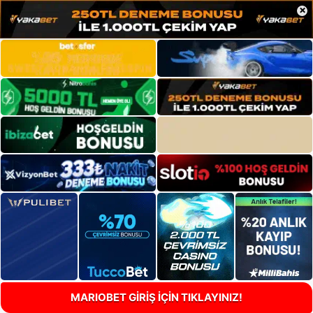
×
MARIOBET GİRİŞ İÇİN TIKLAYINIZ!