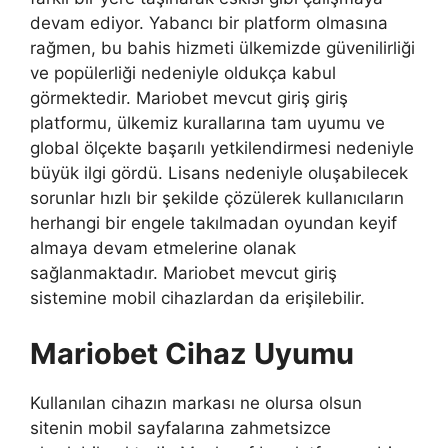
devam ediyor. Yabancı bir platform olmasına
rağmen, bu bahis hizmeti ülkemizde güvenilirliği
ve popülerliği nedeniyle oldukça kabul
görmektedir. Mariobet mevcut giriş giriş
platformu, ülkemiz kurallarına tam uyumu ve
global ölçekte başarılı yetkilendirmesi nedeniyle
büyük ilgi gördü. Lisans nedeniyle oluşabilecek
sorunlar hızlı bir şekilde çözülerek kullanıcıların
herhangi bir engele takılmadan oyundan keyif
almaya devam etmelerine olanak
sağlanmaktadır. Mariobet mevcut giriş
sistemine mobil cihazlardan da erişilebilir.
Mariobet Cihaz Uyumu
Kullanılan cihazın markası ne olursa olsun
sitenin mobil sayfalarına zahmetsizce