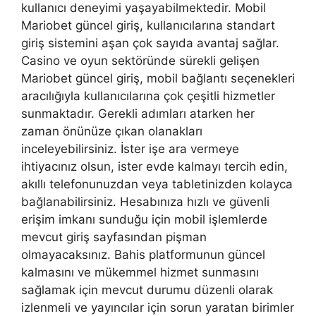
kullanıcı deneyimi yaşayabilmektedir. Mobil
Mariobet güncel giriş, kullanıcılarına standart
giriş sistemini aşan çok sayıda avantaj sağlar.
Casino ve oyun sektöründe sürekli gelişen
Mariobet güncel giriş, mobil bağlantı seçenekleri
aracılığıyla kullanıcılarına çok çeşitli hizmetler
sunmaktadır. Gerekli adımları atarken her
zaman önünüze çıkan olanakları
inceleyebilirsiniz. İster işe ara vermeye
ihtiyacınız olsun, ister evde kalmayı tercih edin,
akıllı telefonunuzdan veya tabletinizden kolayca
bağlanabilirsiniz. Hesabınıza hızlı ve güvenli
erişim imkanı sunduğu için mobil işlemlerde
mevcut giriş sayfasından pişman
olmayacaksınız. Bahis platformunun güncel
kalmasını ve mükemmel hizmet sunmasını
sağlamak için mevcut durumu düzenli olarak
izlenmeli ve yayıncılar için sorun yaratan birimler