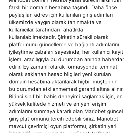
Mariobet domain hesabı yasal sürecin ardından
farklı bir domain hesabına taşındı. Daha önce
paylaşılan adres için kullanılan giriş adımları
ülkemizde yaygın olarak tanınmakta ve
kullanıcılar tarafından rahatlıkla
kullanılabilmektedir. Şirketin sürekli olarak
platformunu güncelleme ve bağlantı adımlarını
iyileştirme çabaları sayesinde, her kullanıcı kayıt
işlemi aracılığıyla bu durumdan anında haberdar
edilir. Eş zamanlı olarak formasyonda teminat
olarak saklanan hesap bilgileri yeni kurulan
domain hesabına aktarılarak hiçbir müşterinin
bu durumdan etkilenmemesi garanti altına alınır.
Birinci sınıf bir bahis deneyimi sağlamak için, en
yüksek kalitede hizmeti ve en yeni erişim
adımlarını sunmaya kararlı olan Mariobet güncel
giriş platformunu tercih edebilirsiniz. Mariobet
mevcut çevrimiçi oyun platformu, şirketin yerli