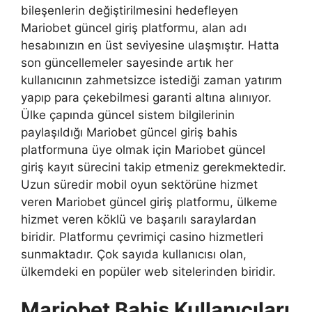
bileşenlerin değiştirilmesini hedefleyen
Mariobet güncel giriş platformu, alan adı
hesabınızın en üst seviyesine ulaşmıştır. Hatta
son güncellemeler sayesinde artık her
kullanıcının zahmetsizce istediği zaman yatırım
yapıp para çekebilmesi garanti altına alınıyor.
Ülke çapında güncel sistem bilgilerinin
paylaşıldığı Mariobet güncel giriş bahis
platformuna üye olmak için Mariobet güncel
giriş kayıt sürecini takip etmeniz gerekmektedir.
Uzun süredir mobil oyun sektörüne hizmet
veren Mariobet güncel giriş platformu, ülkeme
hizmet veren köklü ve başarılı saraylardan
biridir. Platformu çevrimiçi casino hizmetleri
sunmaktadır. Çok sayıda kullanıcısı olan,
ülkemdeki en popüler web sitelerinden biridir.
Mariobet Bahis Kullanıcıları