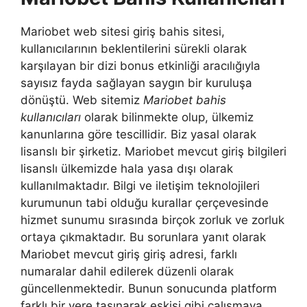
Mariobet web sitesi giriş bahis sitesi,
kullanıcılarının beklentilerini sürekli olarak
karşılayan bir dizi bonus etkinliği aracılığıyla
sayısız fayda sağlayan saygın bir kuruluşa
dönüştü. Web sitemiz
Mariobet bahis
kullanıcıları
olarak bilinmekte olup, ülkemiz
kanunlarına göre tescillidir. Biz yasal olarak
lisanslı bir şirketiz. Mariobet mevcut giriş bilgileri
lisanslı ülkemizde hala yasa dışı olarak
kullanılmaktadır. Bilgi ve iletişim teknolojileri
kurumunun tabi olduğu kurallar çerçevesinde
hizmet sunumu sırasında birçok zorluk ve zorluk
ortaya çıkmaktadır. Bu sorunlara yanıt olarak
Mariobet mevcut giriş giriş adresi, farklı
numaralar dahil edilerek düzenli olarak
güncellenmektedir. Bunun sonucunda platform
farklı bir yere taşınarak eskisi gibi çalışmaya